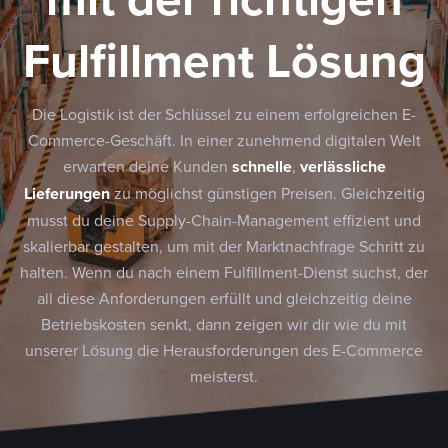
Fulfillment Lösung
Die Logistik ist der Schlüssel zu einem erfolgreichen E-
Commerce-Geschäft. In einer zunehmend digitalen Welt
erwarten deine Kunden
schnelle
,
verlässliche
Lieferungen
zu möglichst günstigen Preisen. Gleichzeitig
musst du deine Supply-Chain-Management effizient und
skalierbar gestalten, um mit der Marktnachfrage Schritt zu
halten. Wenn du nach einem Fulfillment-Dienst suchst, der
all diese Anforderungen erfüllt und gleichzeitig deine
Betriebskosten senkt, dann zeigen wir dir wie du mit
unserer Lösung die Herausforderungen des E-Commerce
meisterst.