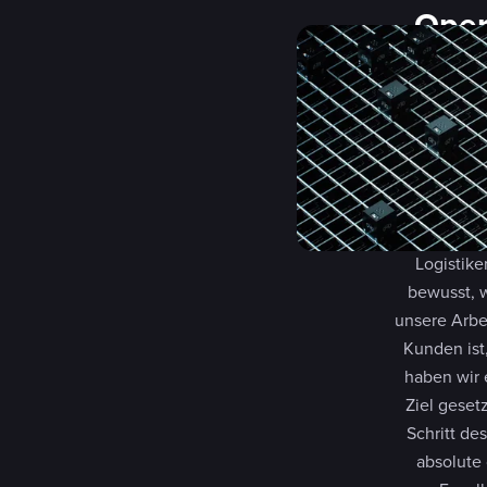
Oper
Exze
Wir setzen 
Automatisie
und ei
qualifizier
Fulfillment-
Logistiker
bewusst, w
unsere Arbei
Kunden ist
haben wir 
Ziel gesetz
Schritt de
absolute 