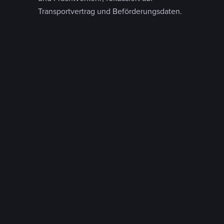
Transportvertrag und Beförderungsdaten.
Wareneingang
: Prozess der Annahme und
Prüfung von Lieferungen; Lieferscheindaten
werden häufig für Abgleich und Verbuchung
genutzt.
Retourenschein
: Dokument zur Abwicklung
einer Rücksendung; kann organisatorische
Hinweise enthalten, ist jedoch vom Lieferschein
abzugrenzen.