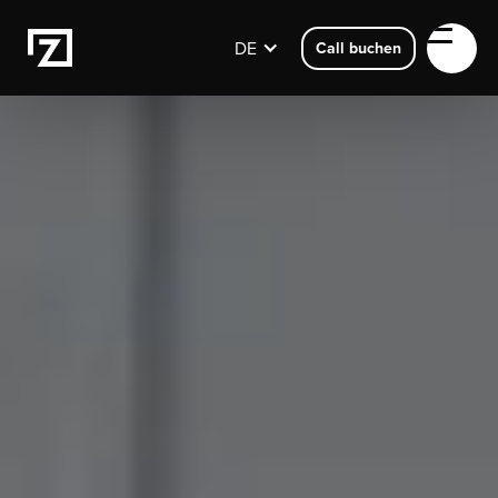
DE
Call buchen