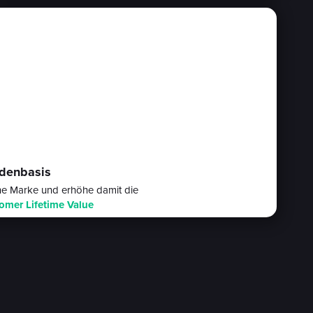
ndenbasis
ine Marke und erhöhe damit die
omer Lifetime Value