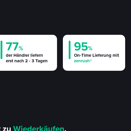
77
95
%
%
der Händler liefern
On-Time Lieferung mit
erst nach 2 - 3 Tagen
zenrush®
t zu
Wiederkäufen
.