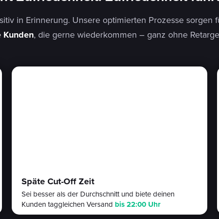
positiv in Erinnerung. Unsere optimierten Prozesse sorgen
e Kunden
, die gerne wiederkommen – ganz ohne Retarget
Späte Cut-Off Zeit
Sei besser als der Durchschnitt und biete deinen
Kunden taggleichen Versand
bis 22:00 Uhr