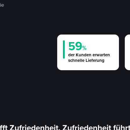
die
59
%
der Kunden erwarten
schnelle Lieferung
fft Zufriedenheit. Zufriedenheit führ