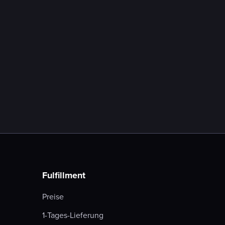
Sendungsverfolgung | Der
ultimative Anbietervergleich 2026
Mehr Erfahren

Fulfillment
Preise
1-Tages-Lieferung