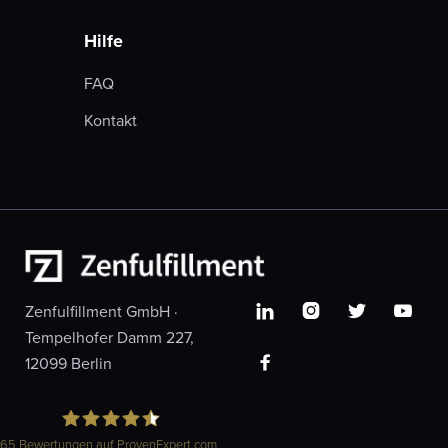
Hilfe
FAQ
Kontakt
Zenfulfillment GmbH ·




Tempelhofer Damm 227,
12099 Berlin

65
Bewertungen auf ProvenExpert.com