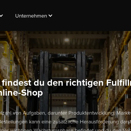
Unternehmen
findest du den richtigen Fulfil
nline-Shop
ielzahl von Aufgaben, darunter Produktentwicklung, Marke
stellungen kann eine zusätzliche Herausforderung darst
einer wichtigen Wachstumsphase befindet und du den Ve