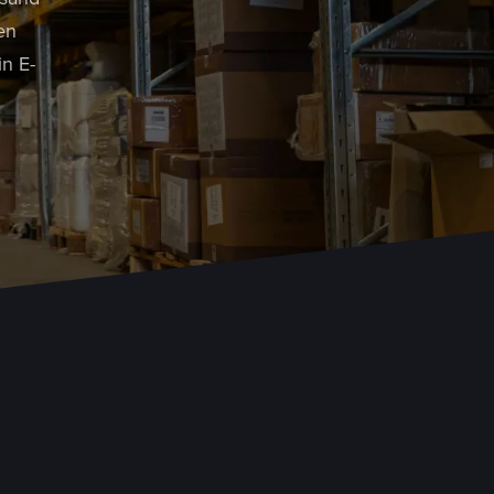
en
n E-