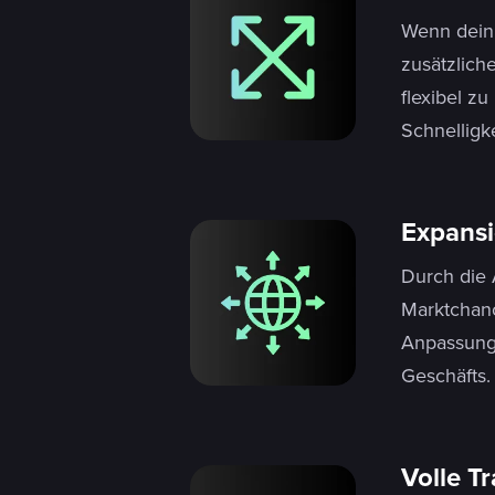
Wenn dein 
zusätzlich
flexibel z
Schnelligke
Expansio
Durch die 
Marktchanc
Anpassung 
Geschäfts.
Volle T