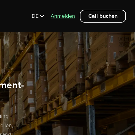
Call buchen
DE
Anmelden
lment-
ting
ellen,
rsand