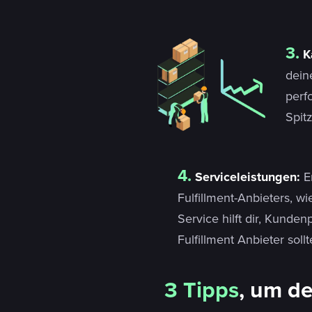
3.
K
dein
perf
Spit
4.
Serviceleistungen:
E
Fulfillment-Anbieters, 
Service hilft dir, Kunde
Fulfillment Anbieter sol
3 Tipps
, um de